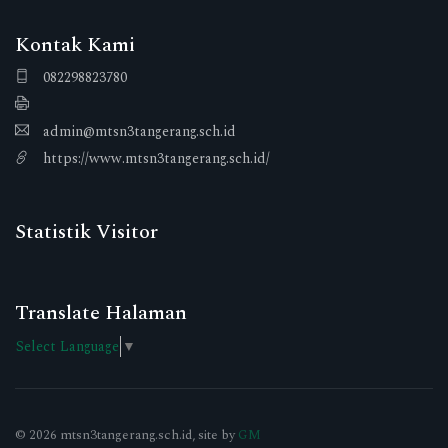
Kontak Kami
082298823780
admin@mtsn3tangerang.sch.id
https://www.mtsn3tangerang.sch.id/
Statistik Visitor
Translate Halaman
Select Language
▼
© 2026 mtsn3tangerang.sch.id, site by
GM