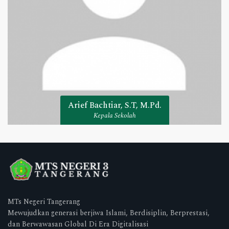
Arief Bachtiar, S.T, M.Pd.
Kepala Sekolah
MTs Negeri Tangerang
Mewujudkan generasi berjiwa Islami, Berdisiplin, Berprestasi,
dan Berwawasan Global Di Era Digitalisasi