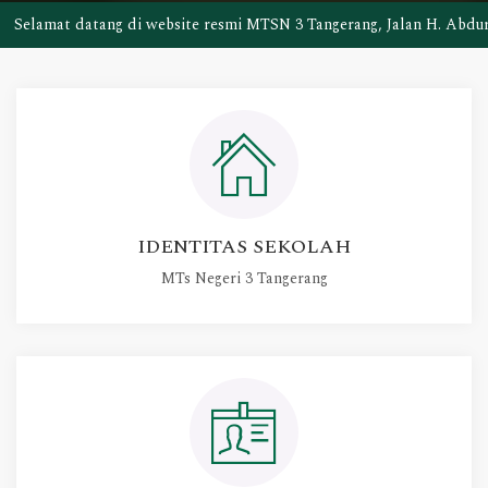
tang di website resmi MTSN 3 Tangerang, Jalan H. Abdurrahman No. 
Browse Now!
IDENTITAS SEKOLAH
MTs Negeri 3 Tangerang